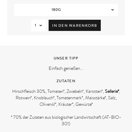
180G
8
1
8
IN DEN WARENKORB
UNSER TIPP
Einfach genießen...
ZUTATEN
Hirschfleisch 30%, Tomaten*, Zwiebeln*, Karotten*,
Sellerie*
,
Rotwein*, Knoblauch*, Tomatenmark*, Maisstärke*, Salz,
Olivenöl*, Kräuter*, Gewürze*
* 70% der Zutaten aus biologischer Landwirtschaft (AT-BIO-
301)