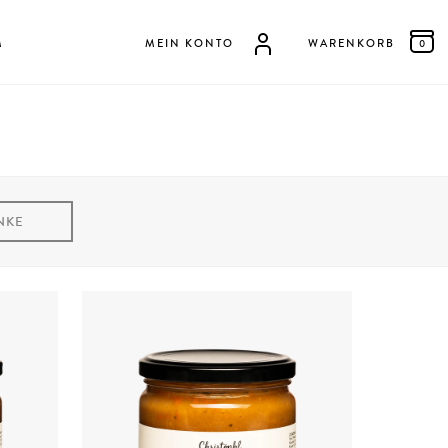
M
MEIN KONTO
WARENKORB
0
NKE