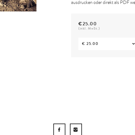
ausdrucken oder direkt als PDF we
€25.00
(inkl. MwSt.)
€ 25.00
F
I