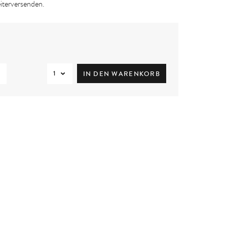
iterversenden.
1
8
8
IN DEN WARENKORB