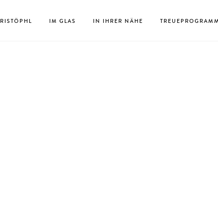
RISTÖPHL
IM GLAS
IN IHRER NÄHE
TREUEPROGRAM