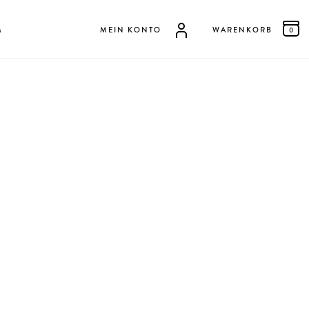
M
MEIN KONTO
WARENKORB
0