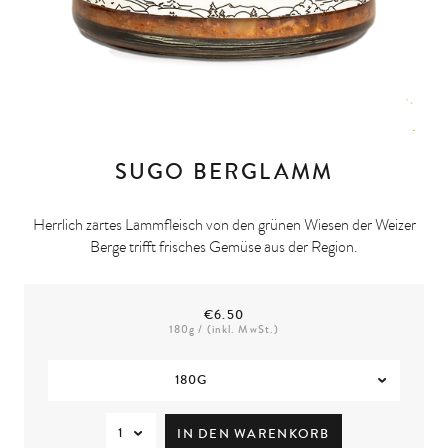
SUGO BERGLAMM
Herrlich zartes Lammfleisch von den grünen Wiesen der Weizer
Berge trifft frisches Gemüse aus der Region.
€6.50
180
g / (inkl. MwSt.)
180G
8
1
8
IN DEN WARENKORB